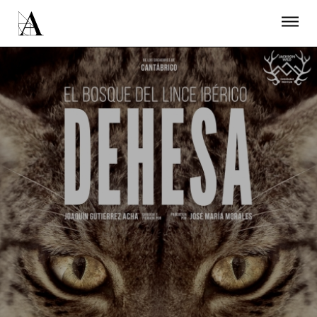
LA ACADEMIA
PREMIOS GOYA
FUNDACIÓN
CONTACTO
ACTIVIDADES
ACTUALIDAD
PROYECTOS
RESIDENCIAS
ÚNETE A LA ACADEMIA DE CINE
PRENSA
NEWSLETTER