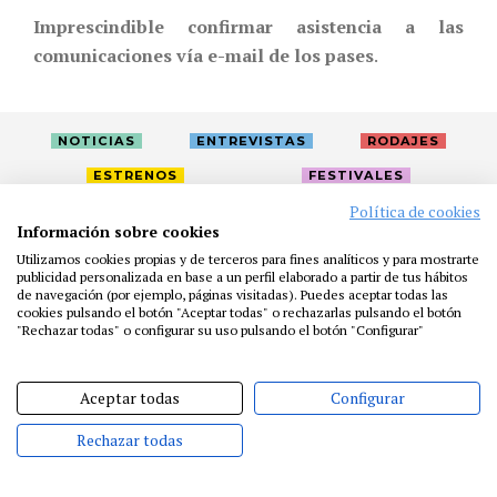
Imprescindible confirmar asistencia a las
comunicaciones vía e-mail de los pases
.
NOTICIAS
ENTREVISTAS
RODAJES
ESTRENOS
FESTIVALES
Política de cookies
Información sobre cookies
LA ACADEMIA
ACTIVIDADES
CAFÉ
PREMIOS
Utilizamos cookies propias y de terceros para fines analíticos y para mostrarte
PRENSA
FUNDACIÓN
RESIDENCIAS
AYUDAS
publicidad personalizada en base a un perfil elaborado a partir de tus hábitos
de navegación (por ejemplo, páginas visitadas). Puedes aceptar todas las
BIBLIOTECA
PUBLICACIONES
CONTACTO
cookies pulsando el botón "Aceptar todas" o rechazarlas pulsando el botón
"Rechazar todas" o configurar su uso pulsando el botón "Configurar"
AVISO LEGAL
P. PRIVACIDAD
COOKIES
Aceptar todas
Configurar
Rechazar todas