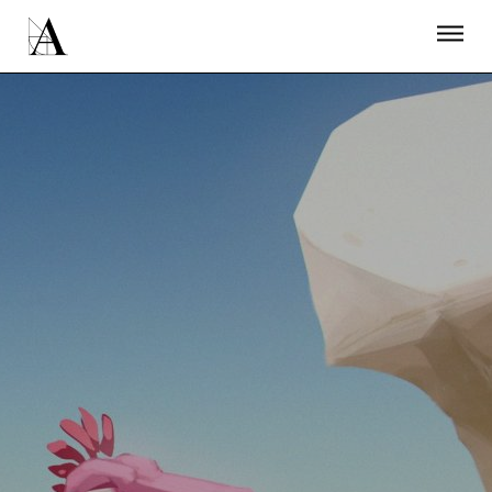
LA ACADEMIA
PREMIOS GOYA
FUNDACIÓN
CONTACTO
ACTIVIDADES
ACTUALIDAD
PROYECTOS
RESIDENCIAS
ÚNETE A LA ACADEMIA DE CINE
PRENSA
NEWSLETTER