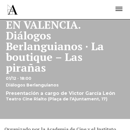
LA ACADEMIA
PREMIOS GOYA
FUNDACIÓN
CONTACTO
ACTIVIDADES
EN VALENCIA.
ACTUALIDAD
PROYECTOS
Diálogos
RESIDENCIAS
Berlanguianos · La
ÚNETE A LA ACADEMIA DE CINE
PRENSA
NEWSLETTER
boutique – Las
pirañas
01/12 · 18:00
Diálogos Berlanguianos
Presentación a cargo de Victor García León
Teatro Cine Rialto (Plaça de l’Ajuntament, 17)
Organizado por la Academia de Cine y el Instituto