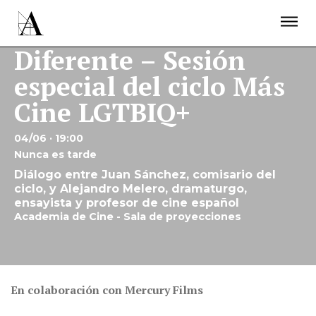
LA ACADEMIA
PREMIOS GOYA
FUNDACIÓN
CONTACTO
ACTIVIDADES
Diferente – Sesión
ACTUALIDAD
PROYECTOS
especial del ciclo Más
RESIDENCIAS
Cine LGTBIQ+
ÚNETE A LA ACADEMIA DE CINE
PRENSA
NEWSLETTER
04/06 · 19:00
Nunca es tarde
Diálogo entre Juan Sánchez, comisario del
ciclo, y Alejandro Melero, dramaturgo,
ensayista y profesor de cine español
Academia de Cine - Sala de proyecciones
En colaboración con Mercury Films