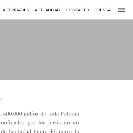
CADEMIA
ACTIVIDADES
PREMIOS GOYA
ACTUALIDAD
FUNDACIÓN
CONTACTO
CONTACTO
PRENSA
VIDADES
ACTUALIDAD
PROYECTOS
RESIDENCIAS
NETE A LA ACADEMIA DE CINE
PRENSA
NEWSLETTER
és
 400.000 judíos de toda Polonia
onfinados por los nazis en un
de la ciudad. Fuera del muro, la