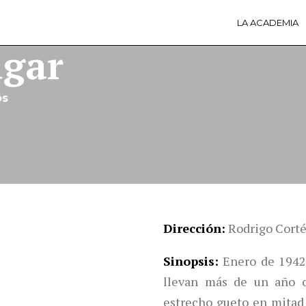
LA ACADEMIA
LA A
ACTI
ugar
Ú
os
Dirección
Rodrigo Cort
Sinopsis
Enero de 1942,
llevan más de un año c
estrecho gueto en mitad 