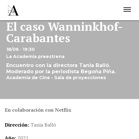
LA ACADEMIA
PREMIOS GOYA
FUNDACIÓN
CONTACTO
ACTIVIDADES
El caso Wanninkhof-
ACTUALIDAD
PROYECTOS
Carabantes
RESIDENCIAS
ÚNETE A LA ACADEMIA DE CINE
PRENSA
18/06 · 19:30
NEWSLETTER
La Academia preestrena
Encuentro con la directora Tania Balló.
Moderado por la periodista Begoña Piña.
Academia de Cine - Sala de proyecciones
En colaboración con Netflix
Dirección
Tania Balló
Año
2021