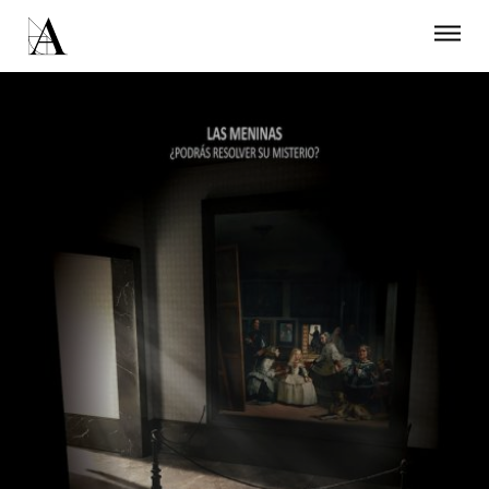
LA ACADEMIA
PREMIOS GOYA
FUNDACIÓN
CONTACTO
ACTIVIDADES
ACTUALIDAD
PROYECTOS
RESIDENCIAS
ÚNETE A LA ACADEMIA DE CINE
PRENSA
NEWSLETTER