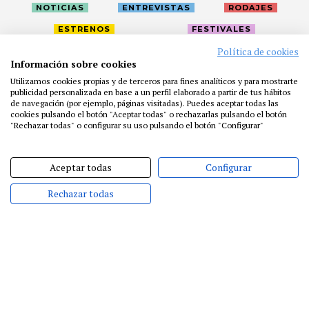
NOTICIAS
ENTREVISTAS
RODAJES
ESTRENOS
FESTIVALES
Política de cookies
Información sobre cookies
LA ACADEMIA
ACTIVIDADES
CAFÉ
PREMIOS
Utilizamos cookies propias y de terceros para fines analíticos y para mostrarte
PRENSA
FUNDACIÓN
RESIDENCIAS
AYUDAS
publicidad personalizada en base a un perfil elaborado a partir de tus hábitos
de navegación (por ejemplo, páginas visitadas). Puedes aceptar todas las
BIBLIOTECA
PUBLICACIONES
CONTACTO
cookies pulsando el botón "Aceptar todas" o rechazarlas pulsando el botón
"Rechazar todas" o configurar su uso pulsando el botón "Configurar"
AVISO LEGAL
P. PRIVACIDAD
COOKIES
Aceptar todas
Configurar
Rechazar todas
@ACADEMIADECINE