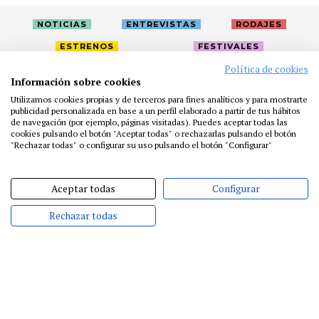
NOTICIAS
ENTREVISTAS
RODAJES
ESTRENOS
FESTIVALES
Política de cookies
Información sobre cookies
LA ACADEMIA
ACTIVIDADES
CAFÉ
PREMIOS
Utilizamos cookies propias y de terceros para fines analíticos y para mostrarte
publicidad personalizada en base a un perfil elaborado a partir de tus hábitos
PRENSA
FUNDACIÓN
RESIDENCIAS
AYUDAS
de navegación (por ejemplo, páginas visitadas). Puedes aceptar todas las
BIBLIOTECA
PUBLICACIONES
CONTACTO
cookies pulsando el botón "Aceptar todas" o rechazarlas pulsando el botón
"Rechazar todas" o configurar su uso pulsando el botón "Configurar"
AVISO LEGAL
P. PRIVACIDAD
COOKIES
Aceptar todas
Configurar
Rechazar todas
@ACADEMIADECINE