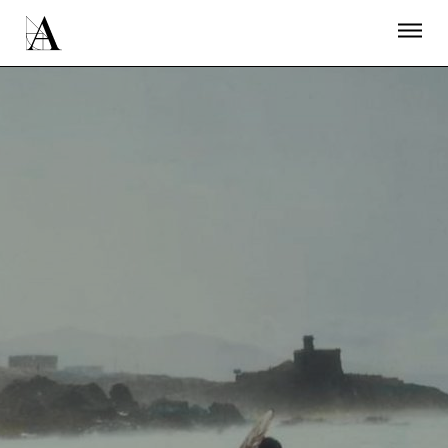
LA ACADEMIA
PREMIOS GOYA
FUNDACIÓN
CONTACTO
ACTIVIDADES
ACTUALIDAD
PROYECTOS
RESIDENCIAS
ÚNETE A LA ACADEMIA DE CINE
PRENSA
NEWSLETTER