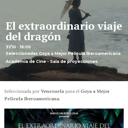
El extraordinario viaje
del dragón
31/10 · 16:00
Seleccionadas Goya a Mejor Película Iberoamericana
Academia de Cine - Sala de proyecciones
Seleccionada por
Venezuela
para el
Goya a Mejor
Película Iberoamericana
.