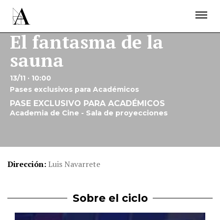
LA ACADEMIA
PREMIOS GOYA
FUNDACIÓN
CONTACTO
ACTIVIDADES
El fantasma de la
ACTUALIDAD
PROYECTOS
sauna
RESIDENCIAS
ÚNETE A LA ACADEMIA DE CINE
PRENSA
13/11 · 10:00
NEWSLETTER
Pases exclusivos para Académicos
PASE EXCLUSIVO PARA ACADÉMICOS
Academia de Cine - Sala de proyecciones
Dirección
Luis Navarrete
Sobre el ciclo