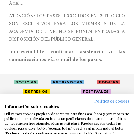
Ariel…
ATENCIÓN: LOS PASES RECOGIDOS EN ESTE CICLO
SON EXCLUSIVOS PARA LOS MIEMBROS DE LA
ACADEMIA DE CINE. NO SE PONEN ENTRADAS A
DISPOSICIÓN DEL PÚBLICO GENERAL.
Imprescindible confirmar asistencia a las
comunicaciones vía e-mail de los pases
.
NOTICIAS
ENTREVISTAS
RODAJES
ESTRENOS
FESTIVALES
Política de cookies
Información sobre cookies
LA ACADEMIA
ACTIVIDADES
CAFÉ
PREMIOS
Utilizamos cookies propias y de terceros para fines analíticos y para mostrarte
publicidad personalizada en base a un perfil elaborado a partir de tus hábitos
PRENSA
FUNDACIÓN
RESIDENCIAS
AYUDAS
de navegación (por ejemplo, páginas visitadas). Puedes aceptar todas las
BIBLIOTECA
PUBLICACIONES
CONTACTO
cookies pulsando el botón "Aceptar todas" o rechazarlas pulsando el botón
"Rechazar todas" o configurar su uso pulsando el botón "Configurar"