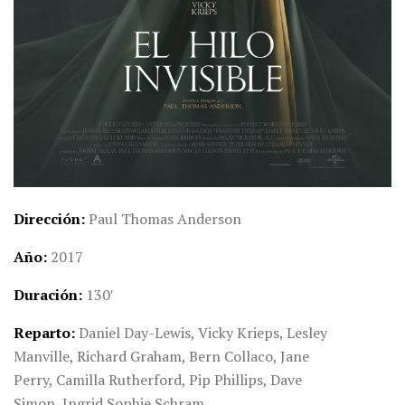
Dirección
Paul Thomas Anderson
Año
2017
Duración
130′
Reparto
Daniel Day-Lewis,
Vicky Krieps,
Lesley
Manville,
Richard Graham,
Bern Collaco,
Jane
Perry,
Camilla Rutherford,
Pip Phillips,
Dave
Simon,
Ingrid Sophie Schram