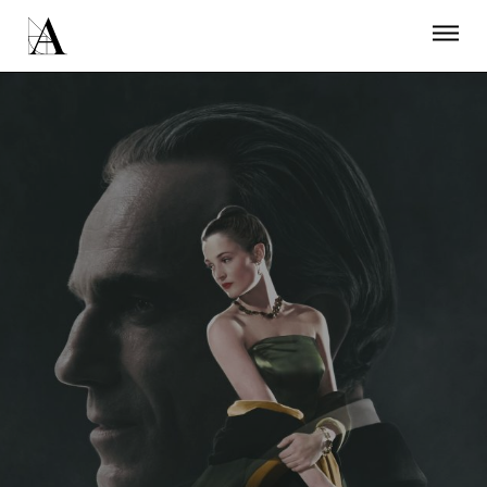
LA ACADEMIA
PREMIOS GOYA
FUNDACIÓN
CONTACTO
ACTIVIDADES
ACTUALIDAD
PROYECTOS
RESIDENCIAS
ÚNETE A LA ACADEMIA DE CINE
PRENSA
NEWSLETTER