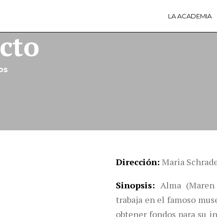
LA ACADEMIA
LA A
ACTI
cto
Ú
os
Dirección
Maria Schrad
Sinopsis
Alma (Maren 
trabaja en el famoso mus
obtener fondos para su in