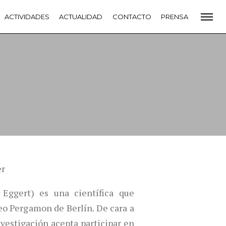
CADEMIA
ACTIVIDADES
PREMIOS GOYA
ACTUALIDAD
FUNDACIÓN
CONTACTO
CONTACTO
PRENSA
VIDADES
ACTUALIDAD
PROYECTOS
RESIDENCIAS
NETE A LA ACADEMIA DE CINE
PRENSA
NEWSLETTER
er
Eggert) es una científica que
eo Pergamon de Berlín. De cara a
vestigación acepta participar en