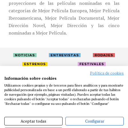
proyecciones de las películas nominadas en las
categorías de Mejor Película Europea, Mejor Película
Iberoamericana, Mejor Película Documental, Mejor
Dirección Novel, Mejor Dirección y las cinco
nominadas a Mejor Película.
NOTICIAS
ENTREVISTAS
RODAJES
ESTRENOS
FESTIVALES
Política de cookies
Información sobre cookies
LA ACADEMIA
ACTIVIDADES
CAFÉ
PREMIOS
Utilizamos cookies propias y de terceros para fines analíticos y para mostrarte
publicidad personalizada en base a un perfil elaborado a partir de tus hábitos
PRENSA
FUNDACIÓN
RESIDENCIAS
AYUDAS
de navegación (por ejemplo, páginas visitadas). Puedes aceptar todas las
BIBLIOTECA
PUBLICACIONES
CONTACTO
cookies pulsando el botón "Aceptar todas" o rechazarlas pulsando el botón
"Rechazar todas" o configurar su uso pulsando el botón "Configurar"
AVISO LEGAL
P. PRIVACIDAD
COOKIES
Aceptar todas
Configurar