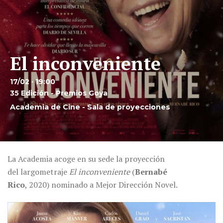
El inconveniente
17/02 · 19:00
35 Edición - Premios Goya
Academia de Cine - Sala de proyecciones
La Academia acoge en su sede la proyección
del largometraje
El inconveniente
(
Bernabé
Rico
,
2020)
nominado a Mejor Dirección Novel.