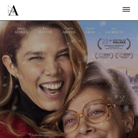
LA ACADEMIA
PREMIOS GOYA
FUNDACIÓN
CONTACTO
ACTIVIDADES
ACTUALIDAD
PROYECTOS
RESIDENCIAS
ÚNETE A LA ACADEMIA DE CINE
PRENSA
NEWSLETTER