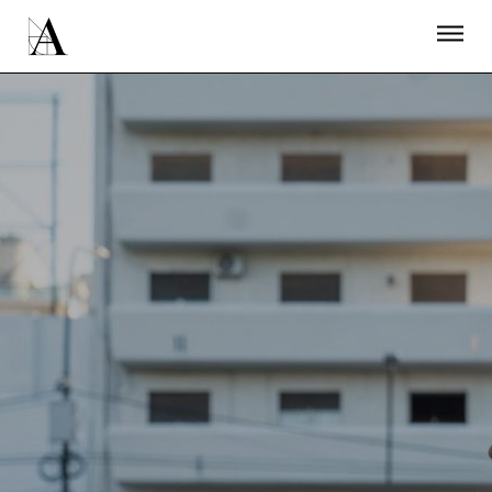
LA ACADEMIA
PREMIOS GOYA
FUNDACIÓN
CONTACTO
ACTIVIDADES
ACTUALIDAD
PROYECTOS
RESIDENCIAS
ÚNETE A LA ACADEMIA DE CINE
PRENSA
NEWSLETTER