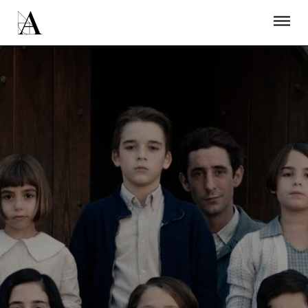
LA ACADEMIA
PREMIOS GOYA
FUNDACIÓN
CONTACTO
ACTIVIDADES
ACTUALIDAD
PROYECTOS
RESIDENCIAS
ÚNETE A LA ACADEMIA DE CINE
PRENSA
NEWSLETTER