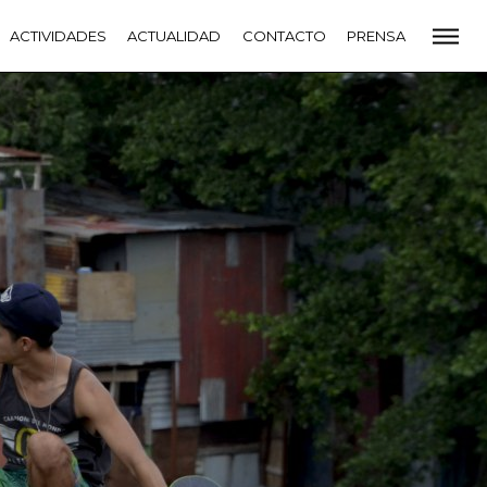
CADEMIA
ACTIVIDADES
PREMIOS GOYA
ACTUALIDAD
FUNDACIÓN
CONTACTO
CONTACTO
PRENSA
VIDADES
ACTUALIDAD
PROYECTOS
RESIDENCIAS
NETE A LA ACADEMIA DE CINE
PRENSA
NEWSLETTER