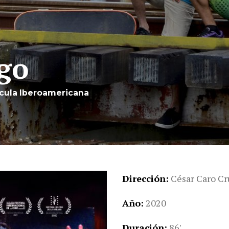
ego
ícula Iberoamericana
Dirección
César Caro Cr
Año
2020
Duración
86′