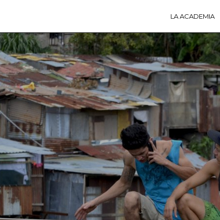
LA ACADEMIA
LA A
ACTI
Ú