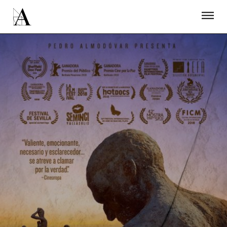
LA ACADEMIA
PREMIOS GOYA
FUNDACIÓN
CONTACTO
ACTIVIDADES
ACTUALIDAD
PROYECTOS
RESIDENCIAS
ÚNETE A LA ACADEMIA DE CINE
PRENSA
NEWSLETTER