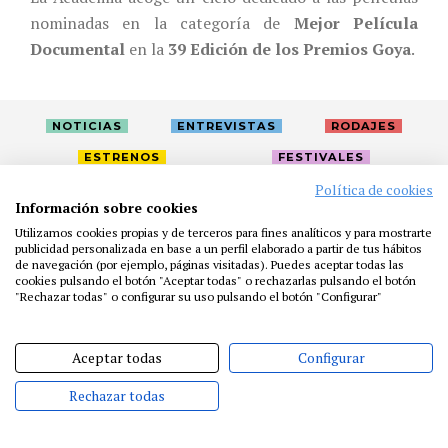
nominadas en la categoría de
Mejor Película
Documental
en la
39 Edición de los Premios Goya
.
NOTICIAS
ENTREVISTAS
RODAJES
ESTRENOS
FESTIVALES
Política de cookies
Información sobre cookies
LA ACADEMIA
ACTIVIDADES
CAFÉ
PREMIOS
Utilizamos cookies propias y de terceros para fines analíticos y para mostrarte
PRENSA
FUNDACIÓN
RESIDENCIAS
AYUDAS
publicidad personalizada en base a un perfil elaborado a partir de tus hábitos
de navegación (por ejemplo, páginas visitadas). Puedes aceptar todas las
BIBLIOTECA
PUBLICACIONES
CONTACTO
cookies pulsando el botón "Aceptar todas" o rechazarlas pulsando el botón
"Rechazar todas" o configurar su uso pulsando el botón "Configurar"
AVISO LEGAL
P. PRIVACIDAD
COOKIES
Aceptar todas
Configurar
Rechazar todas