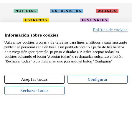
NOTICIAS
ENTREVISTAS
RODAJES
ESTRENOS
FESTIVALES
Política de cookies
Información sobre cookies
LA ACADEMIA
ACTIVIDADES
CAFÉ
PREMIOS
Utilizamos cookies propias y de terceros para fines analíticos y para mostrarte
PRENSA
FUNDACIÓN
RESIDENCIAS
AYUDAS
publicidad personalizada en base a un perfil elaborado a partir de tus hábitos
de navegación (por ejemplo, páginas visitadas). Puedes aceptar todas las
BIBLIOTECA
PUBLICACIONES
CONTACTO
cookies pulsando el botón "Aceptar todas" o rechazarlas pulsando el botón
"Rechazar todas" o configurar su uso pulsando el botón "Configurar"
AVISO LEGAL
P. PRIVACIDAD
COOKIES
Aceptar todas
Configurar
Rechazar todas
@ACADEMIADECINE