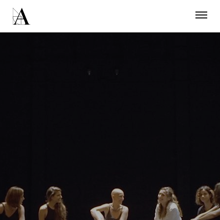
LA ACADEMIA
PREMIOS GOYA
FUNDACIÓN
CONTACTO
ACTIVIDADES
ACTUALIDAD
PROYECTOS
RESIDENCIAS
ÚNETE A LA ACADEMIA DE CINE
PRENSA
NEWSLETTER