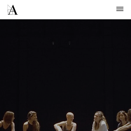
LA ACADEMIA
PREMIOS GOYA
FUNDACIÓN
CONTACTO
ACTIVIDADES
ACTUALIDAD
PROYECTOS
RESIDENCIAS
ÚNETE A LA ACADEMIA DE CINE
PRENSA
NEWSLETTER