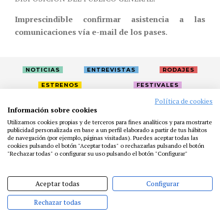
Imprescindible confirmar asistencia a las
comunicaciones vía e-mail de los pases
.
NOTICIAS
ENTREVISTAS
RODAJES
ESTRENOS
FESTIVALES
Política de cookies
Información sobre cookies
LA ACADEMIA
ACTIVIDADES
CAFÉ
PREMIOS
Utilizamos cookies propias y de terceros para fines analíticos y para mostrarte
PRENSA
FUNDACIÓN
RESIDENCIAS
AYUDAS
publicidad personalizada en base a un perfil elaborado a partir de tus hábitos
de navegación (por ejemplo, páginas visitadas). Puedes aceptar todas las
BIBLIOTECA
PUBLICACIONES
CONTACTO
cookies pulsando el botón "Aceptar todas" o rechazarlas pulsando el botón
"Rechazar todas" o configurar su uso pulsando el botón "Configurar"
AVISO LEGAL
P. PRIVACIDAD
COOKIES
Aceptar todas
Configurar
Rechazar todas