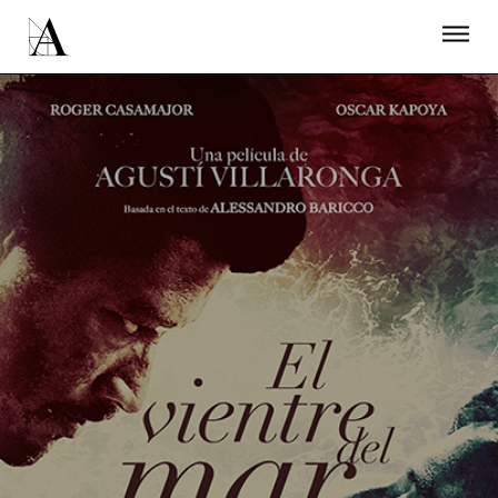
LA ACADEMIA
PREMIOS GOYA
FUNDACIÓN
CONTACTO
ACTIVIDADES
ACTUALIDAD
PROYECTOS
RESIDENCIAS
ÚNETE A LA ACADEMIA DE CINE
PRENSA
NEWSLETTER