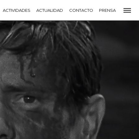
CADEMIA
ACTIVIDADES
PREMIOS GOYA
ACTUALIDAD
FUNDACIÓN
CONTACTO
CONTACTO
PRENSA
VIDADES
ACTUALIDAD
PROYECTOS
RESIDENCIAS
NETE A LA ACADEMIA DE CINE
PRENSA
NEWSLETTER