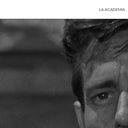
LA ACADEMIA
LA A
ACTI
Ú