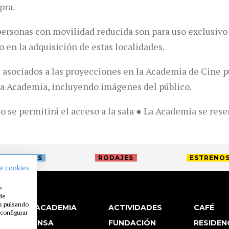
pra.
personas con movilidad reducida son para uso exclusivo
 en la adquisición de estas localidades.
 asociados a las proyecciones en la Academia de Cine p
la Academia, incluyendo imágenes del público.
no se permitirá el acceso a la sala ● La Academia se res
TREVISTAS
RODAJES
ESTRENO
de cookies
e
 de
es pulsando
LA ACADEMIA
ACTIVIDADES
CAFÉ
configurar
PRENSA
FUNDACIÓN
RESIDEN