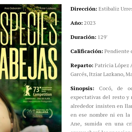
Dirección
Estibaliz Urr
Año
2023
Duración
129′
Calificación
Pendiente d
Reparto
Patricia López 
Garcés, Itziar Lazkano, Ma
Sinopsis
Cocó, de o
expectativas del resto y
alrededor insisten en ll
en ese nombre ni en la 
Ane, sumida en una cri