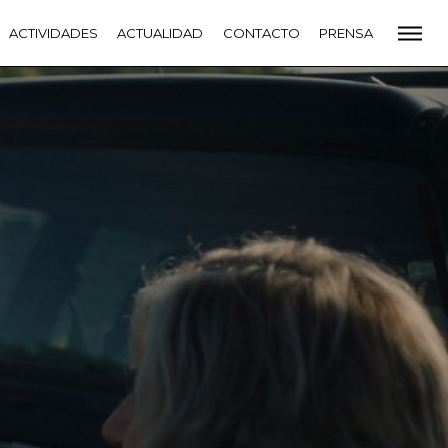
CADEMIA
ACTIVIDADES
PREMIOS GOYA
ACTUALIDAD
FUNDACIÓN
CONTACTO
CONTACTO
PRENSA
VIDADES
ACTUALIDAD
PROYECTOS
RESIDENCIAS
NETE A LA ACADEMIA DE CINE
PRENSA
NEWSLETTER