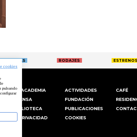
TREVISTAS
RODAJES
ESTRENO
de cookies
e
 de
es pulsando
LA ACADEMIA
ACTIVIDADES
CAFÉ
configurar
PRENSA
FUNDACIÓN
RESIDEN
BIBLIOTECA
PUBLICACIONES
CONTAC
P. PRIVACIDAD
COOKIES