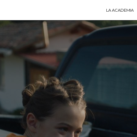
LA ACADEMIA
LA A
ACTI
Ú