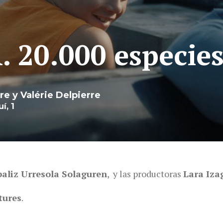
20.000 especies
re y Valérie Delpierre
í, 1
baliz Urresola Solaguren
,
y las productoras
Lara Iza
tures
.