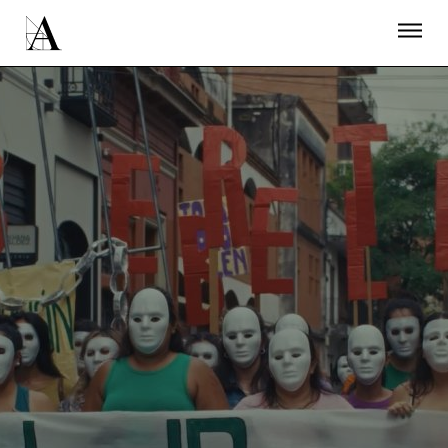
LA ACADEMIA
PREMIOS GOYA
FUNDACIÓN
CONTACTO
ACTIVIDADES
ACTUALIDAD
PROYECTOS
RESIDENCIAS
ÚNETE A LA ACADEMIA DE CINE
PRENSA
NEWSLETTER