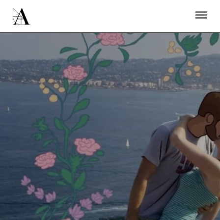
LA ACADEMIA
PREMIOS GOYA
FUNDACIÓN
CONTACTO
ACTIVIDADES
ACTUALIDAD
PROYECTOS
RESIDENCIAS
ÚNETE A LA ACADEMIA DE CINE
PRENSA
NEWSLETTER