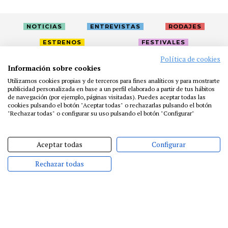
NOTICIAS
ENTREVISTAS
RODAJES
ESTRENOS
FESTIVALES
Política de cookies
Información sobre cookies
LA ACADEMIA
ACTIVIDADES
CAFÉ
PREMIOS
Utilizamos cookies propias y de terceros para fines analíticos y para mostrarte
PRENSA
FUNDACIÓN
RESIDENCIAS
AYUDAS
publicidad personalizada en base a un perfil elaborado a partir de tus hábitos
de navegación (por ejemplo, páginas visitadas). Puedes aceptar todas las
BIBLIOTECA
PUBLICACIONES
CONTACTO
cookies pulsando el botón "Aceptar todas" o rechazarlas pulsando el botón
"Rechazar todas" o configurar su uso pulsando el botón "Configurar"
AVISO LEGAL
P. PRIVACIDAD
COOKIES
Aceptar todas
Configurar
Rechazar todas