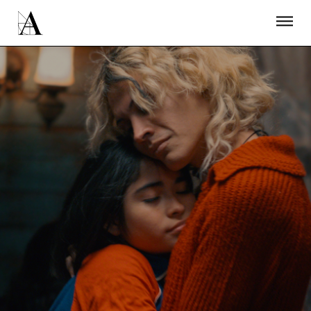
LA ACADEMIA
PREMIOS GOYA
FUNDACIÓN
CONTACTO
ACTIVIDADES
ACTUALIDAD
PROYECTOS
RESIDENCIAS
ÚNETE A LA ACADEMIA DE CINE
PRENSA
NEWSLETTER