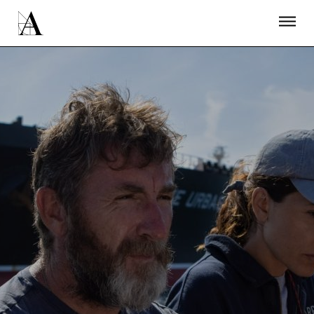
LA ACADEMIA
PREMIOS GOYA
FUNDACIÓN
CONTACTO
ACTIVIDADES
ACTUALIDAD
PROYECTOS
RESIDENCIAS
ÚNETE A LA ACADEMIA DE CINE
PRENSA
NEWSLETTER