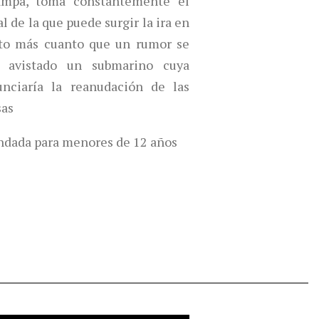
ampa, toma constantemente el
l de la que puede surgir la ira en
to más cuanto que un rumor se
a avistado un submarino cuya
unciaría la reanudación de las
sas
dada para menores de 12 años