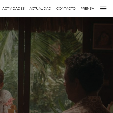
CADEMIA
ACTIVIDADES
PREMIOS GOYA
ACTUALIDAD
FUNDACIÓN
CONTACTO
CONTACTO
PRENSA
VIDADES
ACTUALIDAD
PROYECTOS
RESIDENCIAS
NETE A LA ACADEMIA DE CINE
PRENSA
NEWSLETTER