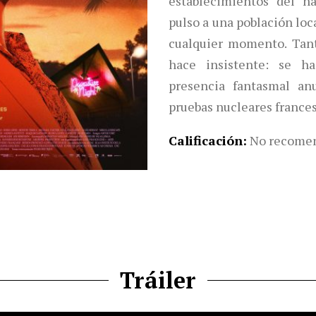
establecimientos del h
pulso a una población loca
cualquier momento. Tan
hace insistente: se h
presencia fantasmal an
pruebas nucleares france
Calificación
No recomen
Tráiler