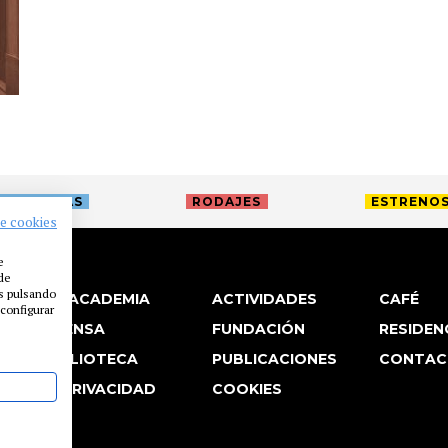
TREVISTAS
RODAJES
ESTRENO
de cookies
e
 de
es pulsando
LA ACADEMIA
ACTIVIDADES
CAFÉ
configurar
PRENSA
FUNDACIÓN
RESIDEN
BIBLIOTECA
PUBLICACIONES
CONTAC
P. PRIVACIDAD
COOKIES