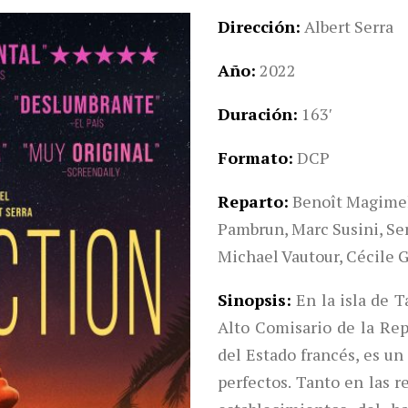
Dirección
Albert Serra
Año
2022
Duración
163′
Formato
DCP
Reparto
Benoît Magimel
Pambrun, Marc Susini, Ser
Michael Vautour, Cécile 
Sinopsis
En la isla de T
Alto Comisario de la Rep
del Estado francés, es u
perfectos. Tanto en las r