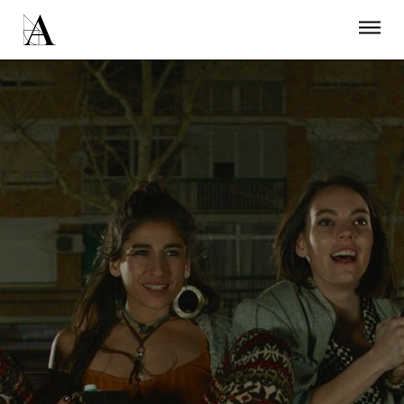
LA ACADEMIA
PREMIOS GOYA
FUNDACIÓN
CONTACTO
ACTIVIDADES
ACTUALIDAD
PROYECTOS
RESIDENCIAS
ÚNETE A LA ACADEMIA DE CINE
PRENSA
NEWSLETTER