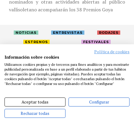
nominados y otras actividades abiertas al público
vallisoletano acompañarán los 38 Premios Goya
NOTICIAS
ENTREVISTAS
RODAJES
ESTRENOS
FESTIVALES
Política de cookies
Información sobre cookies
LA ACADEMIA
ACTIVIDADES
CAFÉ
PREMIOS
Utilizamos cookies propias y de terceros para fines analíticos y para mostrarte
PRENSA
FUNDACIÓN
RESIDENCIAS
AYUDAS
publicidad personalizada en base a un perfil elaborado a partir de tus hábitos
de navegación (por ejemplo, páginas visitadas). Puedes aceptar todas las
BIBLIOTECA
PUBLICACIONES
CONTACTO
cookies pulsando el botón "Aceptar todas" o rechazarlas pulsando el botón
"Rechazar todas" o configurar su uso pulsando el botón "Configurar"
AVISO LEGAL
P. PRIVACIDAD
COOKIES
Aceptar todas
Configurar
Rechazar todas