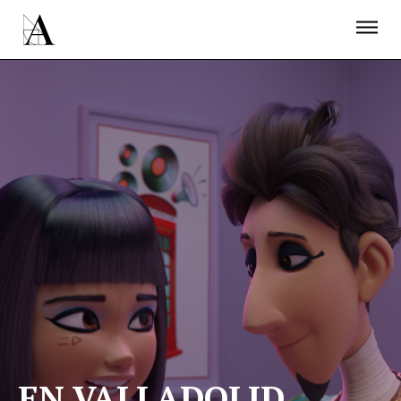
LA ACADEMIA
PREMIOS GOYA
FUNDACIÓN
CONTACTO
ACTIVIDADES
ACTUALIDAD
PROYECTOS
RESIDENCIAS
ÚNETE A LA ACADEMIA DE CINE
PRENSA
NEWSLETTER
EN VALLADOLID.