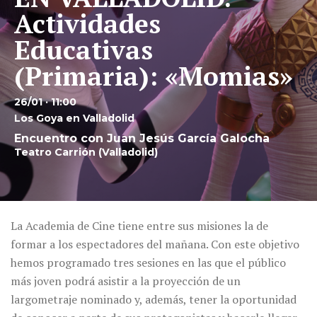
Actividades
Educativas
(Primaria): «Momias»
26/01 · 11:00
Los Goya en Valladolid
Encuentro con Juan Jesús García Galocha
Teatro Carrión (Valladolid)
La Academia de Cine tiene entre sus misiones la de
formar a los espectadores del mañana. Con este objetivo
hemos programado tres sesiones en las que el público
más joven podrá asistir a la proyección de un
largometraje nominado y, además, tener la oportunidad