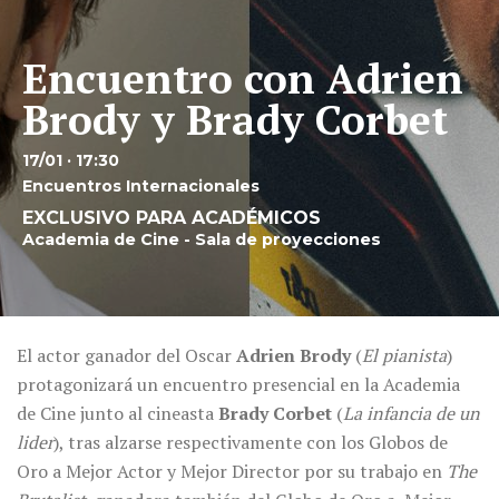
Encuentro con Adrien
Brody y Brady Corbet
17/01 · 17:30
Encuentros Internacionales
EXCLUSIVO PARA ACADÉMICOS
Academia de Cine - Sala de proyecciones
El actor ganador del Oscar
Adrien Brody
(
El pianista
)
protagonizará un encuentro presencial en la Academia
de Cine junto al cineasta
Brady Corbet
(
La infancia de un
lider
), tras alzarse respectivamente con los Globos de
Oro a Mejor Actor y Mejor Director por su trabajo en
The