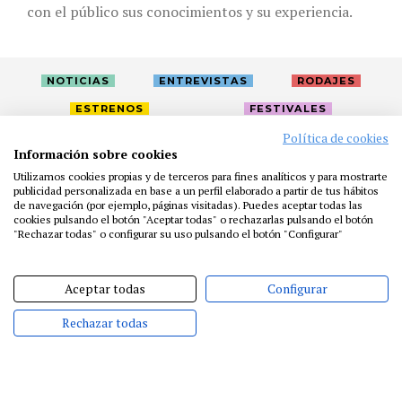
con el público sus conocimientos y su experiencia.
NOTICIAS
ENTREVISTAS
RODAJES
ESTRENOS
FESTIVALES
Política de cookies
Información sobre cookies
LA ACADEMIA
ACTIVIDADES
CAFÉ
PREMIOS
Utilizamos cookies propias y de terceros para fines analíticos y para mostrarte
publicidad personalizada en base a un perfil elaborado a partir de tus hábitos
PRENSA
FUNDACIÓN
RESIDENCIAS
AYUDAS
de navegación (por ejemplo, páginas visitadas). Puedes aceptar todas las
BIBLIOTECA
PUBLICACIONES
CONTACTO
cookies pulsando el botón "Aceptar todas" o rechazarlas pulsando el botón
"Rechazar todas" o configurar su uso pulsando el botón "Configurar"
AVISO LEGAL
P. PRIVACIDAD
COOKIES
Aceptar todas
Configurar
Rechazar todas