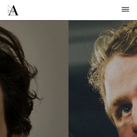
LA ACADEMIA
PREMIOS GOYA
FUNDACIÓN
CONTACTO
ACTIVIDADES
ACTUALIDAD
PROYECTOS
RESIDENCIAS
ÚNETE A LA ACADEMIA DE CINE
PRENSA
NEWSLETTER