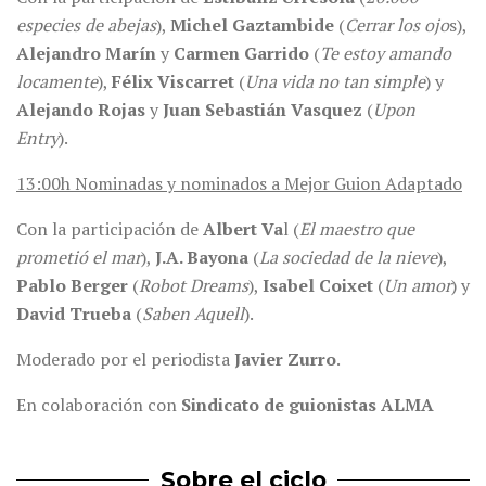
especies de abejas
),
Michel Gaztambide
(
Cerrar los ojo
s),
Alejandro Marín
y
Carmen Garrido
(
Te estoy amando
locamente
),
Félix Viscarret
(
Una vida no tan simple
) y
Alejando Rojas
y
Juan Sebastián Vasquez
(
Upon
Entry
).
13:00h Nominadas y nominados a Mejor Guion Adaptado
Con la participación de
Albert Va
l (
El maestro que
prometió el mar
),
J.A. Bayona
(
La sociedad de la nieve
),
Pablo Berger
(
Robot Dreams
),
Isabel Coixet
(
Un amor
) y
David Trueba
(
Saben Aquell
).
Moderado por el periodista
Javier Zurro
.
En colaboración con
Sindicato de guionistas ALMA
Sobre el ciclo