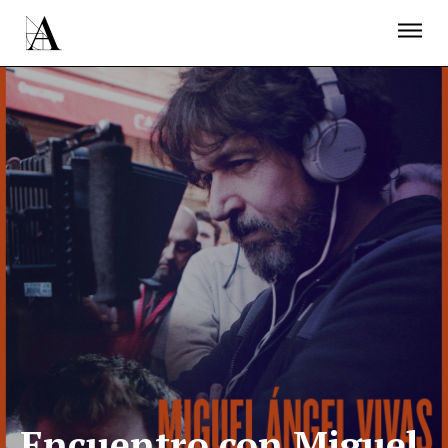
LA ACADEMIA
PREMIOS GOYA
FUNDACIÓN
CONTACTO
ACTIVIDADES
ACTUALIDAD
PROYECTOS
RESIDENCIAS
ÚNETE A LA ACADEMIA DE CINE
PRENSA
NEWSLETTER
Encuentro con Miguel