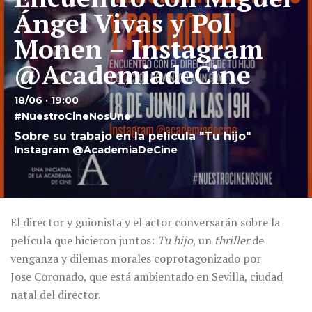
Ángel Vivas y Pol
Monen – Instagram
@AcademiadeCine
18/06 · 19:00
#NuestroCineNosUne
Sobre su trabajo en la película "Tu hijo"
Instagram @AcademiaDeCine
El director y guionista y el actor conversarán sobre la
película que hicieron juntos:
Tu hijo
, un
thriller
de
venganza y dilemas morales coprotagonizado por
Jose Coronado, que está ambientado en Sevilla, ciudad
natal del director.