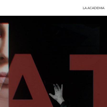
LA ACADEMIA
LA A
ACTI
Ú