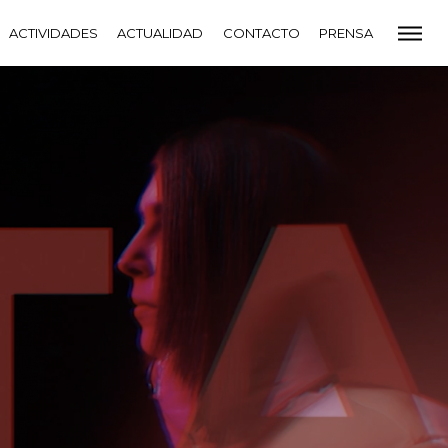
CADEMIA
ACTIVIDADES
PREMIOS GOYA
ACTUALIDAD
FUNDACIÓN
CONTACTO
CONTACTO
PRENSA
VIDADES
ACTUALIDAD
PROYECTOS
RESIDENCIAS
NETE A LA ACADEMIA DE CINE
PRENSA
NEWSLETTER