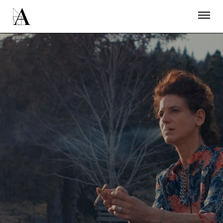
LA ACADEMIA
PREMIOS GOYA
FUNDACIÓN
CONTACTO
ACTIVIDADES
ACTUALIDAD
PROYECTOS
RESIDENCIAS
ÚNETE A LA ACADEMIA DE CINE
PRENSA
NEWSLETTER