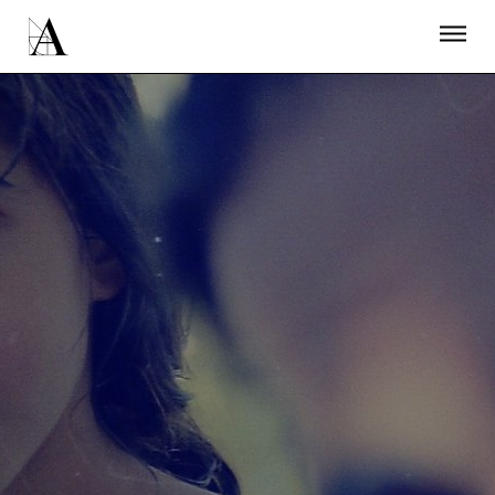
LA ACADEMIA
PREMIOS GOYA
FUNDACIÓN
CONTACTO
ACTIVIDADES
ACTUALIDAD
PROYECTOS
RESIDENCIAS
ÚNETE A LA ACADEMIA DE CINE
PRENSA
NEWSLETTER