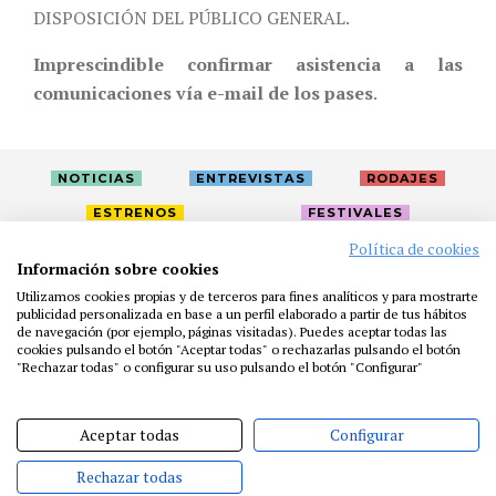
DISPOSICIÓN DEL PÚBLICO GENERAL.
Imprescindible confirmar asistencia a las
comunicaciones vía e-mail de los pases
.
NOTICIAS
ENTREVISTAS
RODAJES
ESTRENOS
FESTIVALES
Política de cookies
Información sobre cookies
LA ACADEMIA
ACTIVIDADES
CAFÉ
PREMIOS
Utilizamos cookies propias y de terceros para fines analíticos y para mostrarte
publicidad personalizada en base a un perfil elaborado a partir de tus hábitos
PRENSA
FUNDACIÓN
RESIDENCIAS
AYUDAS
de navegación (por ejemplo, páginas visitadas). Puedes aceptar todas las
BIBLIOTECA
PUBLICACIONES
CONTACTO
cookies pulsando el botón "Aceptar todas" o rechazarlas pulsando el botón
"Rechazar todas" o configurar su uso pulsando el botón "Configurar"
AVISO LEGAL
P. PRIVACIDAD
COOKIES
Aceptar todas
Configurar
Rechazar todas