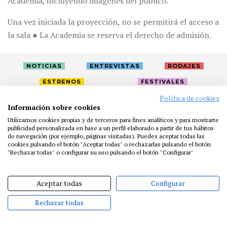
Academia, incluyendo imágenes del público.
Una vez iniciada la proyección, no se permitirá el acceso a
la sala ● La Academia se reserva el derecho de admisión.
NOTICIAS
ENTREVISTAS
RODAJES
ESTRENOS
FESTIVALES
Política de cookies
Información sobre cookies
LA ACADEMIA
ACTIVIDADES
CAFÉ
PREMIOS
Utilizamos cookies propias y de terceros para fines analíticos y para mostrarte
PRENSA
FUNDACIÓN
RESIDENCIAS
AYUDAS
publicidad personalizada en base a un perfil elaborado a partir de tus hábitos
de navegación (por ejemplo, páginas visitadas). Puedes aceptar todas las
BIBLIOTECA
PUBLICACIONES
CONTACTO
cookies pulsando el botón "Aceptar todas" o rechazarlas pulsando el botón
"Rechazar todas" o configurar su uso pulsando el botón "Configurar"
AVISO LEGAL
P. PRIVACIDAD
COOKIES
Aceptar todas
Configurar
Rechazar todas