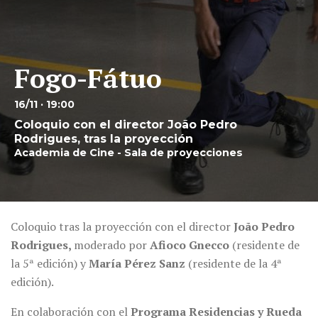
Fogo-Fátuo
16/11 · 19:00
Coloquio con el director João Pedro
Rodrigues, tras la proyección
Academia de Cine - Sala de proyecciones
Coloquio tras la proyección con el director
João Pedro
Rodrigues,
moderado por
Afioco Gnecco
(residente de
la 5ª edición) y
María Pérez Sanz
(residente de la 4ª
edición).
En colaboración con el
Programa Residencias y Rueda