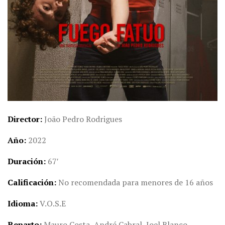
Director
João Pedro Rodrigues
Año
2022
Duración
67′
Calificación
No recomendada para menores de 16 años
Idioma
V.O.S.E
Reparto
Mauro Costa, André Cabral, Joel Blanco,