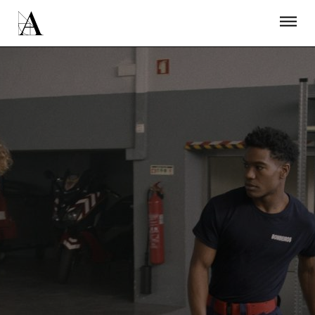
LA ACADEMIA
PREMIOS GOYA
FUNDACIÓN
CONTACTO
ACTIVIDADES
ACTUALIDAD
PROYECTOS
RESIDENCIAS
ÚNETE A LA ACADEMIA DE CINE
PRENSA
NEWSLETTER