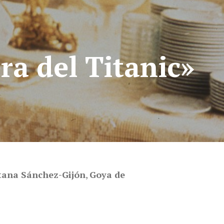
a del Titanic»
tana Sánchez-Gijón
,
Goya de