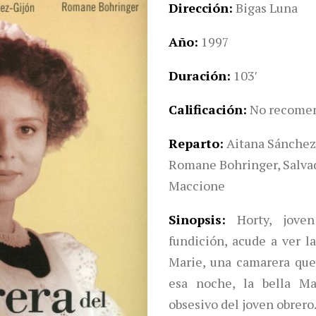
Dirección
Bigas Luna
Año
1997
Duración
103′
Calificación
No recomen
Reparto
Aitana Sánchez-
Romane Bohringer, Salvad
Maccione
Sinopsis
Horty, jove
fundición, acude a ver l
Marie, una camarera que 
esa noche, la bella Ma
obsesivo del joven obrero