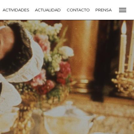
CADEMIA
ACTIVIDADES
PREMIOS GOYA
ACTUALIDAD
FUNDACIÓN
CONTACTO
CONTACTO
PRENSA
VIDADES
ACTUALIDAD
PROYECTOS
RESIDENCIAS
NETE A LA ACADEMIA DE CINE
PRENSA
NEWSLETTER