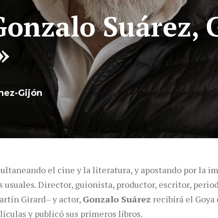
Gonzalo Suárez, 
»
hez-Gijón
ltaneando el cine y la literatura, y apostando por la im
s usuales. Director, guionista, productor, escritor, peri
rtín Girard– y actor,
Gonzalo Suárez
recibirá el Goya
lículas y publicó sus primeros libros.