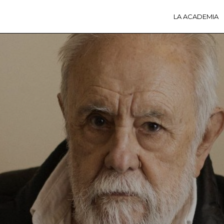
LA ACADEMIA
LA A
ACTI
Ú