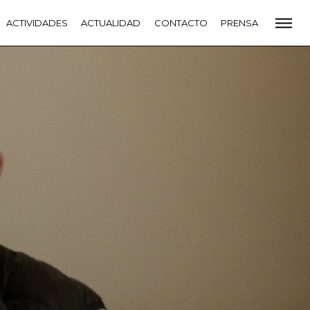
CADEMIA
ACTIVIDADES
PREMIOS GOYA
ACTUALIDAD
FUNDACIÓN
CONTACTO
CONTACTO
PRENSA
VIDADES
ACTUALIDAD
PROYECTOS
RESIDENCIAS
NETE A LA ACADEMIA DE CINE
PRENSA
NEWSLETTER