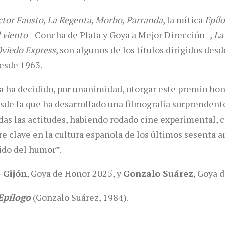
octor Fausto, La Regenta, Morbo, Parranda
, la mítica
Epíl
 viento
–Concha de Plata y Goya a Mejor Dirección–,
La
viedo Express
, son algunos de los títulos dirigidos de
desde 1963.
a ha decidido, por unanimidad, otorgar este premio hon
esde la que ha desarrollado una filmografía sorprenden
das las actitudes, habiendo rodado cine experimental, 
re clave en la cultura española de los últimos sesenta a
ido del humor”.
-Gijón
, Goya de Honor 2025, y
Gonzalo Suárez
, Goya 
Epílogo
(Gonzalo Suárez, 1984).