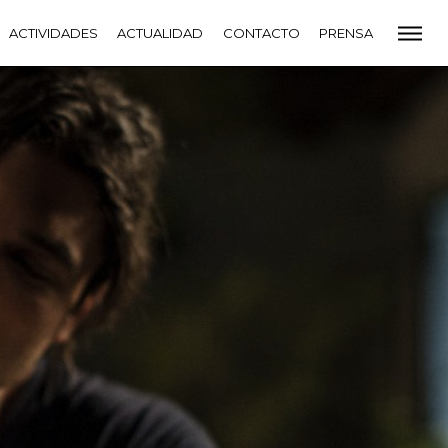
CADEMIA
ACTIVIDADES
PREMIOS GOYA
ACTUALIDAD
FUNDACIÓN
CONTACTO
CONTACTO
PRENSA
VIDADES
ACTUALIDAD
PROYECTOS
RESIDENCIAS
NETE A LA ACADEMIA DE CINE
PRENSA
NEWSLETTER