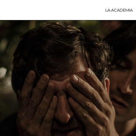
LA ACADEMIA
LA A
ACTI
Ú