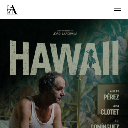
LA ACADEMIA
PREMIOS GOYA
FUNDACIÓN
CONTACTO
ACTIVIDADES
ACTUALIDAD
PROYECTOS
RESIDENCIAS
ÚNETE A LA ACADEMIA DE CINE
PRENSA
NEWSLETTER