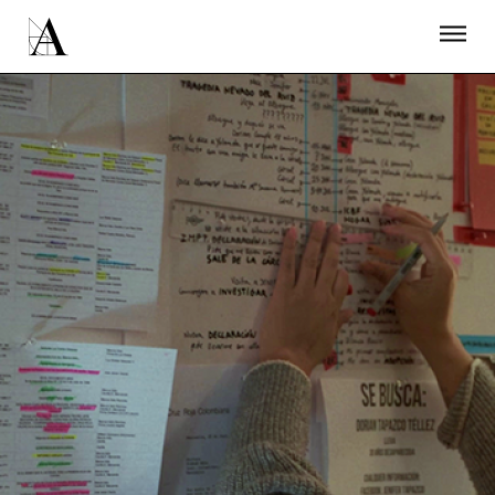
LA ACADEMIA
PREMIOS GOYA
FUNDACIÓN
CONTACTO
ACTIVIDADES
ACTUALIDAD
PROYECTOS
RESIDENCIAS
ÚNETE A LA ACADEMIA DE CINE
PRENSA
NEWSLETTER