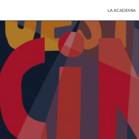
LA ACADEMIA
LA A
ACTI
Ú