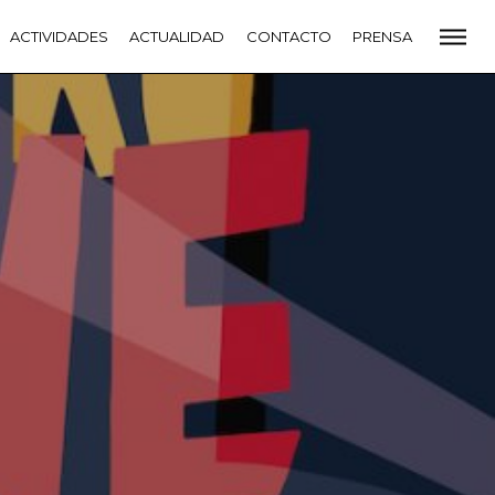
CADEMIA
ACTIVIDADES
PREMIOS GOYA
ACTUALIDAD
FUNDACIÓN
CONTACTO
CONTACTO
PRENSA
VIDADES
ACTUALIDAD
PROYECTOS
RESIDENCIAS
NETE A LA ACADEMIA DE CINE
PRENSA
NEWSLETTER