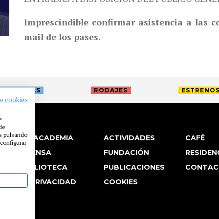
Imprescindible confirmar asistencia a las 
mail de los pases
.
TREVISTAS
RODAJES
ESTRENO
de cookies
e
 de
es pulsando
LA ACADEMIA
ACTIVIDADES
CAFÉ
configurar
PRENSA
FUNDACIÓN
RESIDEN
BIBLIOTECA
PUBLICACIONES
CONTAC
P. PRIVACIDAD
COOKIES