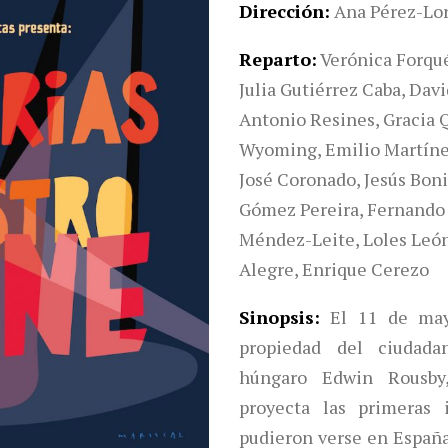
Dirección
Ana Pérez-Lo
Reparto
Verónica Forqu
Julia Gutiérrez Caba, Dav
Antonio Resines, Gracia Q
Wyoming, Emilio Martínez
José Coronado, Jesús Boni
Gómez Pereira, Fernando
Méndez-Leite, Loles León,
Alegre, Enrique Cerezo
Sinopsis
El 11 de may
propiedad del ciudada
húngaro Edwin Rousby,
proyecta las primeras
pudieron verse en España.