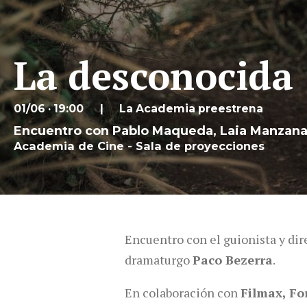
La desconocida
01/06 · 19:00
La Academia preestrena
Encuentro con Pablo Maqueda, Laia Manzanar
Academia de Cine - Sala de proyecciones
Encuentro con el guionista y di
dramaturgo
Paco Bezerra
.
En colaboración con
Filmax
, F