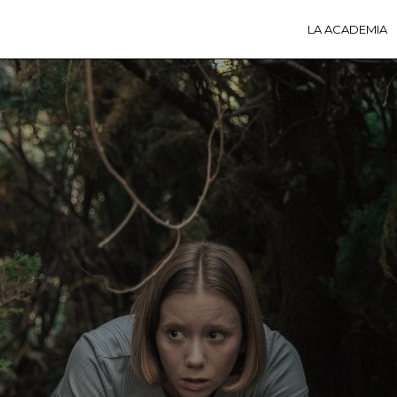
LA ACADEMIA
LA A
ACTI
Ú