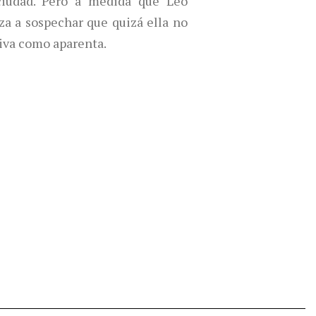
ciudad. Pero a medida que Leo
a a sospechar que quizá ella no
siva como aparenta.