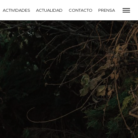
CADEMIA
ACTIVIDADES
PREMIOS GOYA
ACTUALIDAD
FUNDACIÓN
CONTACTO
CONTACTO
PRENSA
VIDADES
ACTUALIDAD
PROYECTOS
RESIDENCIAS
NETE A LA ACADEMIA DE CINE
PRENSA
NEWSLETTER