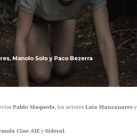
es, Manolo Solo y Paco Bezerra
rector
Pablo Maqueda
, los actores
Laia Manzanares
ormula Cine AIE
y
Sideral
.