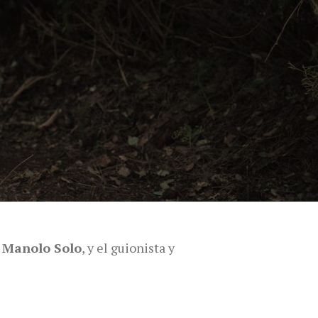
y
Manolo Solo
, y el guionista y