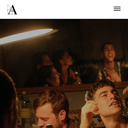
LA ACADEMIA
PREMIOS GOYA
FUNDACIÓN
CONTACTO
ACTIVIDADES
ACTUALIDAD
PROYECTOS
RESIDENCIAS
ÚNETE A LA ACADEMIA DE CINE
PRENSA
NEWSLETTER