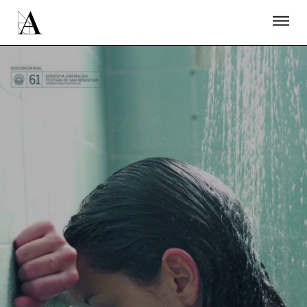
LA ACADEMIA
PREMIOS GOYA
FUNDACIÓN
CONTACTO
ACTIVIDADES
ACTUALIDAD
PROYECTOS
RESIDENCIAS
ÚNETE A LA ACADEMIA DE CINE
PRENSA
NEWSLETTER