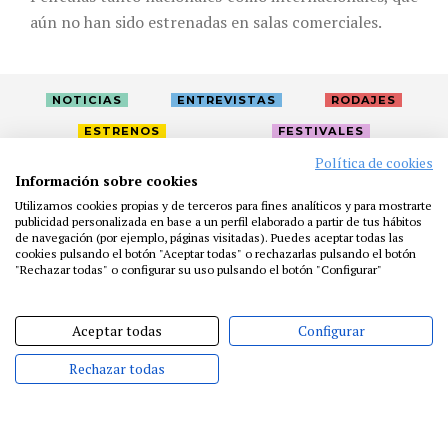
aún no han sido estrenadas en salas comerciales.
NOTICIAS
ENTREVISTAS
RODAJES
ESTRENOS
FESTIVALES
Política de cookies
Información sobre cookies
LA ACADEMIA
ACTIVIDADES
CAFÉ
PREMIOS
Utilizamos cookies propias y de terceros para fines analíticos y para mostrarte
publicidad personalizada en base a un perfil elaborado a partir de tus hábitos
PRENSA
FUNDACIÓN
RESIDENCIAS
AYUDAS
de navegación (por ejemplo, páginas visitadas). Puedes aceptar todas las
BIBLIOTECA
PUBLICACIONES
CONTACTO
cookies pulsando el botón "Aceptar todas" o rechazarlas pulsando el botón
"Rechazar todas" o configurar su uso pulsando el botón "Configurar"
AVISO LEGAL
P. PRIVACIDAD
COOKIES
Aceptar todas
Configurar
Rechazar todas