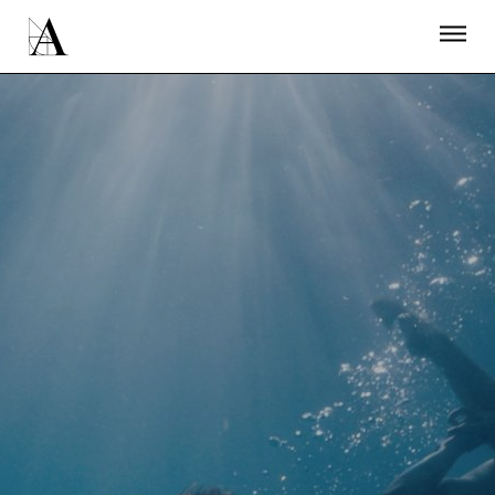
LA ACADEMIA
PREMIOS GOYA
FUNDACIÓN
CONTACTO
ACTIVIDADES
ACTUALIDAD
PROYECTOS
RESIDENCIAS
ÚNETE A LA ACADEMIA DE CINE
PRENSA
NEWSLETTER