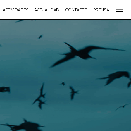
CADEMIA
ACTIVIDADES
PREMIOS GOYA
ACTUALIDAD
FUNDACIÓN
CONTACTO
CONTACTO
PRENSA
VIDADES
ACTUALIDAD
PROYECTOS
RESIDENCIAS
NETE A LA ACADEMIA DE CINE
PRENSA
NEWSLETTER