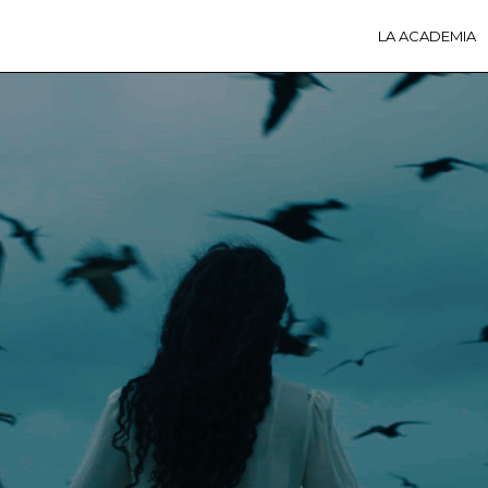
LA ACADEMIA
LA A
ACTI
Ú