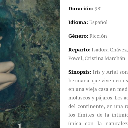
Duración
98′
Idioma
Español
Género
Ficción
Reparto
Isadora Chávez,
Powel, Cristina Marchán
Sinopsis
Iris y Ariel s
hermana, que viven con 
en una vieja casa en medi
moluscos y pájaros. Los a
del continente, en una 
los límites de la inti
única con la naturalez