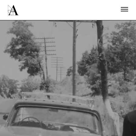
LA ACADEMIA
PREMIOS GOYA
FUNDACIÓN
CONTACTO
ACTIVIDADES
ACTUALIDAD
PROYECTOS
RESIDENCIAS
ÚNETE A LA ACADEMIA DE CINE
PRENSA
NEWSLETTER