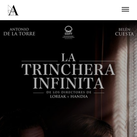
LA ACADEMIA
PREMIOS GOYA
FUNDACIÓN
CONTACTO
ACTIVIDADES
ACTUALIDAD
PROYECTOS
RESIDENCIAS
ÚNETE A LA ACADEMIA DE CINE
PRENSA
NEWSLETTER