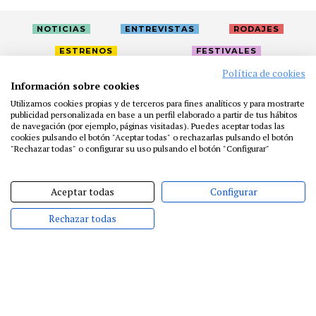
NOTICIAS
ENTREVISTAS
RODAJES
ESTRENOS
FESTIVALES
Política de cookies
Información sobre cookies
LA ACADEMIA
ACTIVIDADES
CAFÉ
PREMIOS
Utilizamos cookies propias y de terceros para fines analíticos y para mostrarte
publicidad personalizada en base a un perfil elaborado a partir de tus hábitos
PRENSA
FUNDACIÓN
RESIDENCIAS
AYUDAS
de navegación (por ejemplo, páginas visitadas). Puedes aceptar todas las
BIBLIOTECA
PUBLICACIONES
CONTACTO
cookies pulsando el botón "Aceptar todas" o rechazarlas pulsando el botón
"Rechazar todas" o configurar su uso pulsando el botón "Configurar"
AVISO LEGAL
P. PRIVACIDAD
COOKIES
Aceptar todas
Configurar
Rechazar todas