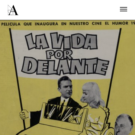
LA ACADEMIA
PREMIOS GOYA
FUNDACIÓN
CONTACTO
ACTIVIDADES
ACTUALIDAD
PROYECTOS
RESIDENCIAS
ÚNETE A LA ACADEMIA DE CINE
PRENSA
NEWSLETTER