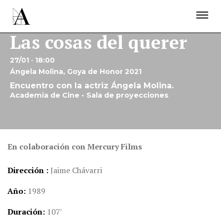
LA ACADEMIA
PREMIOS GOYA
FUNDACIÓN
CONTACTO
ACTIVIDADES
Las cosas del querer
ACTUALIDAD
PROYECTOS
RESIDENCIAS
27/01 · 18:00
ÚNETE A LA ACADEMIA DE CINE
PRENSA
Ángela Molina, Goya de Honor 2021
NEWSLETTER
Encuentro con la actriz Ángela Molina.
Academia de Cine - Sala de proyecciones
En colaboración con Mercury Films
Dirección
Jaime Chávarri
Año
1989
Duración
107′